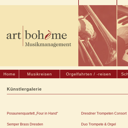
Home
Musikreisen
Orgelfahrten / -reisen
Sch
Künstlergalerie
Posaunenquartett „Four in Hand“
Dresdner Trompeten Consort
Semper Brass Dresden
Duo Trompete & Orgel