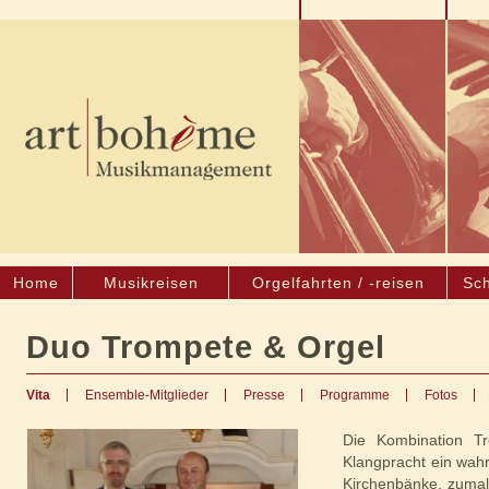
Home
Musikreisen
Orgelfahrten / -reisen
Sch
Duo Trompete & Orgel
Vita
Ensemble-Mitglieder
Presse
Programme
Fotos
Die Kombination Tr
Klangpracht ein wahr
Kirchenbänke, zumal 