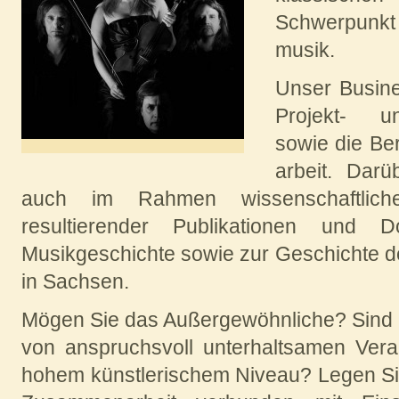
Schwerpunkt l
musik.
Unser Busine
Projekt- und
sowie die Bere
ar­beit. Dar
auch im Rahmen wis­sen­schaft­lic
resultierender Publikationen und Do
Musikgeschichte sowie zur Geschichte d
in Sachsen.
Mögen Sie das Außergewöhnliche? Sind Sie
von an­spruchs­voll unterhaltsamen Ver
hohem künstlerischem Niveau? Legen Sie 