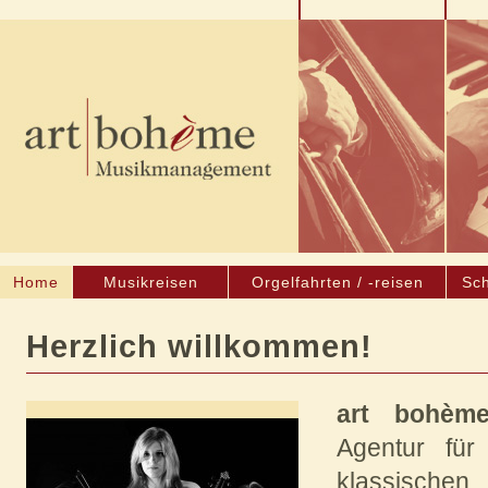
Home
Musikreisen
Orgelfahrten / -reisen
Sch
Herzlich willkommen!
art bohèm
Agentur für 
klassisch