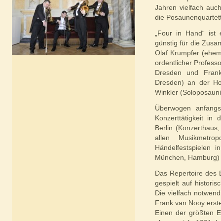
Jahren vielfach auch
die Posaunenquartet
„Four in Hand“ ist
günstig für die Zusa
Olaf Krumpfer (ehem
ordentlicher Profess
Dresden und Frank
Dresden) an der Hoc
Winkler (Soloposaunis
Überwogen anfangs 
Konzerttätigkeit i
Berlin (Konzerthaus,
allen Musikmetro
Händelfestspielen i
München, Hamburg) so
Das Repertoire des 
gespielt auf histori
Die vielfach notwen
Frank van Nooy erstel
Einen der größten E