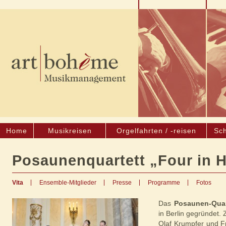
Home
Musikreisen
Orgelfahrten / -reisen
Sch
Posaunenquartett „Four in 
Vita
Ensemble-Mitglieder
Presse
Programme
Fotos
Das
Posaunen-Quar
in Berlin gegründet.
Olaf Krumpfer und 