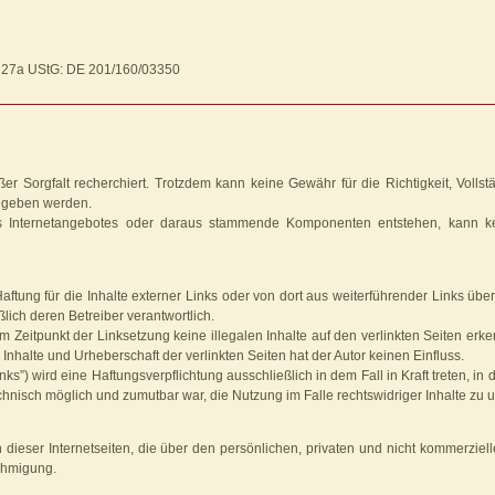
§ 27a UStG: DE 201/160/03350
er Sorgfalt recherchiert. Trotzdem kann keine Gewähr für die Richtigkeit, Vollst
 gegeben werden.
s Internetangebotes oder daraus stammende Komponenten entstehen, kann k
 Haftung für die Inhalte externer Links oder von dort aus weiterführender Links üb
ßlich deren Betreiber verantwortlich.
um Zeitpunkt der Linksetzung keine illegalen Inhalte auf den verlinkten Seiten erk
 Inhalte und Urheberschaft der verlinkten Seiten hat der Autor keinen Einfluss.
s”) wird eine Haftungsverpflichtung ausschließlich in dem Fall in Kraft treten, in 
chnisch möglich und zumutbar war, die Nutzung im Falle rechtswidriger Inhalte zu 
ieser Internetseiten, die über den persönlichen, privaten und nicht kommerzie
ehmigung.