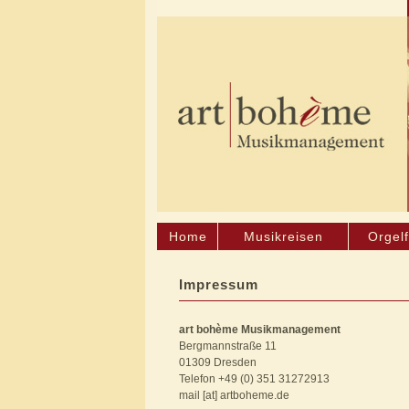
Home
Musikreisen
Orgelf
Impressum
art bohème Musikmanagement
Bergmannstraße 11
01309 Dresden
Telefon +49 (0) 351 31272913
mail [at] artboheme.de