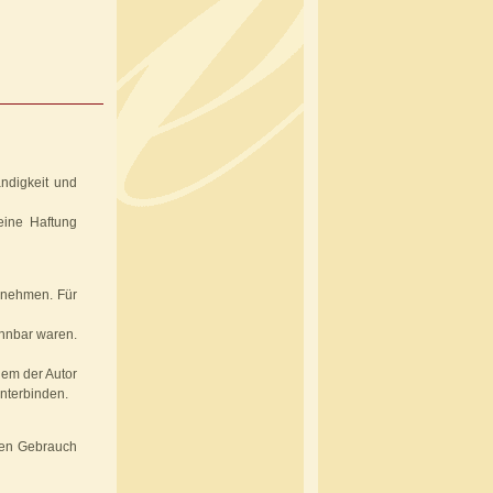
ändigkeit und
eine Haftung
ernehmen. Für
ennbar waren.
dem der Autor
unterbinden.
llen Gebrauch