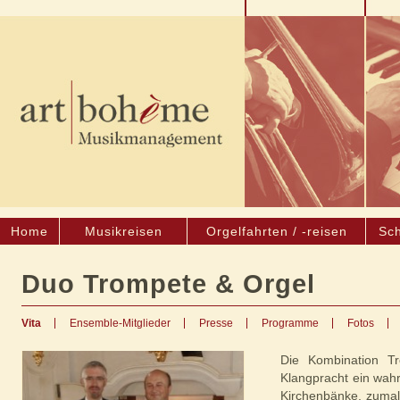
Home
Musikreisen
Orgelfahrten / -reisen
Sch
Duo Trompete & Orgel
Vita
Ensemble-Mitglieder
Presse
Programme
Fotos
Die Kombination Tr
Klangpracht ein wahr
Kirchenbänke, zumal 